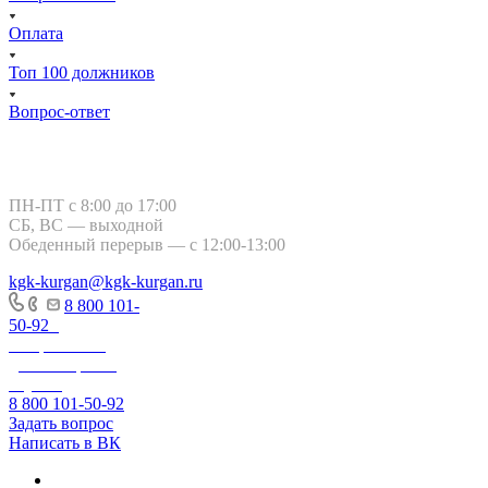
Оплата
Топ 100 должников
Вопрос-ответ
Курган, ул. Тимофея Невежина, 3
ПН-ПТ с 8:00 до 17:00
СБ, ВС — выходной
Обеденный перерыв — с 12:00-13:00
kgk-kurgan@kgk-kurgan.ru
8 800 101-
50-92
-
Оперативно-
диспетчерская
служба
8 800 101-50-92
Задать вопрос
Написать в ВК