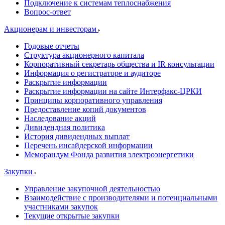
Подключение к системам теплоснабжения
Вопрос-ответ
Акционерам и инвесторам
Годовые отчеты
Структура акционерного капитала
Корпоративный секретарь общества и IR консультации
Информация о регистраторе и аудиторе
Раскрытие информации
Раскрытие информации на сайте Интерфакс-ЦРКИ
Принципы корпоративного управления
Предоставление копий документов
Наследование акций
Дивидендная политика
История дивидендных выплат
Перечень инсайдерской информации
Меморандум Фонда развития электроэнергетики
Закупки
Управление закупочной деятельностью
Взаимодействие с производителями и потенциальными
участниками закупок
Текущие открытые закупки