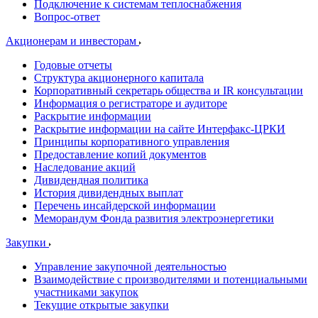
Подключение к системам теплоснабжения
Вопрос-ответ
Акционерам и инвесторам
Годовые отчеты
Структура акционерного капитала
Корпоративный секретарь общества и IR консультации
Информация о регистраторе и аудиторе
Раскрытие информации
Раскрытие информации на сайте Интерфакс-ЦРКИ
Принципы корпоративного управления
Предоставление копий документов
Наследование акций
Дивидендная политика
История дивидендных выплат
Перечень инсайдерской информации
Меморандум Фонда развития электроэнергетики
Закупки
Управление закупочной деятельностью
Взаимодействие с производителями и потенциальными
участниками закупок
Текущие открытые закупки