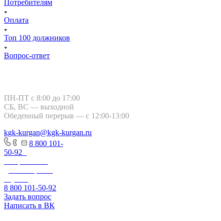
Потребителям
Оплата
Топ 100 должников
Вопрос-ответ
Курган, ул. Тимофея Невежина, 3
ПН-ПТ с 8:00 до 17:00
СБ, ВС — выходной
Обеденный перерыв — с 12:00-13:00
kgk-kurgan@kgk-kurgan.ru
8 800 101-
50-92
-
Оперативно-
диспетчерская
служба
8 800 101-50-92
Задать вопрос
Написать в ВК