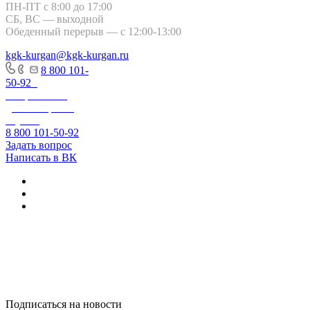
ПН-ПТ с 8:00 до 17:00
СБ, ВС — выходной
Обеденный перерыв — с 12:00-13:00
kgk-kurgan@kgk-kurgan.ru
8 800 101-
50-92
-
Оперативно-
диспетчерская
служба
8 800 101-50-92
Задать вопрос
Написать в ВК
+7 800 250-60-06
– по вопросам
начисления за
тепловую
энергию
Подписаться на новости