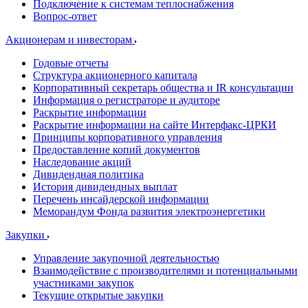
Подключение к системам теплоснабжения
Вопрос-ответ
Акционерам и инвесторам
Годовые отчеты
Структура акционерного капитала
Корпоративный секретарь общества и IR консультации
Информация о регистраторе и аудиторе
Раскрытие информации
Раскрытие информации на сайте Интерфакс-ЦРКИ
Принципы корпоративного управления
Предоставление копий документов
Наследование акций
Дивидендная политика
История дивидендных выплат
Перечень инсайдерской информации
Меморандум Фонда развития электроэнергетики
Закупки
Управление закупочной деятельностью
Взаимодействие с производителями и потенциальными
участниками закупок
Текущие открытые закупки