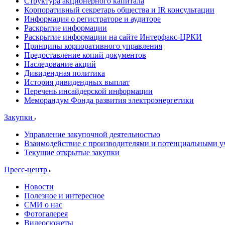
Структура акционерного капитала
Корпоративный секретарь общества и IR консультации
Информация о регистраторе и аудиторе
Раскрытие информации
Раскрытие информации на сайте Интерфакс-ЦРКИ
Принципы корпоративного управления
Предоставление копий документов
Наследование акций
Дивидендная политика
История дивидендных выплат
Перечень инсайдерской информации
Меморандум Фонда развития электроэнергетики
Закупки
Управление закупочной деятельностью
Взаимодействие с производителями и потенциальными у
Текущие открытые закупки
Пресс-центр
Новости
Полезное и интересное
СМИ о нас
Фотогалерея
Видеосюжеты