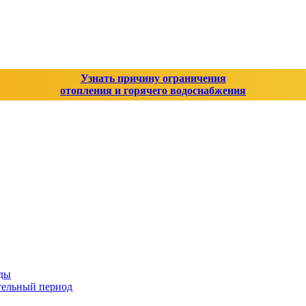
Узнать причину ограничения
отопления и горячего водоснабжения
оды
тельный период