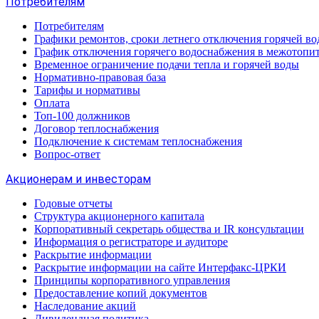
Потребителям
Потребителям
Графики ремонтов, сроки летнего отключения горячей в
График отключения горячего водоснабжения в межотопи
Временное ограничение подачи тепла и горячей воды
Нормативно-правовая база
Тарифы и нормативы
Оплата
Топ-100 должников
Договор теплоснабжения
Подключение к системам теплоснабжения
Вопрос-ответ
Акционерам и инвесторам
Годовые отчеты
Структура акционерного капитала
Корпоративный секретарь общества и IR консультации
Информация о регистраторе и аудиторе
Раскрытие информации
Раскрытие информации на сайте Интерфакс-ЦРКИ
Принципы корпоративного управления
Предоставление копий документов
Наследование акций
Дивидендная политика