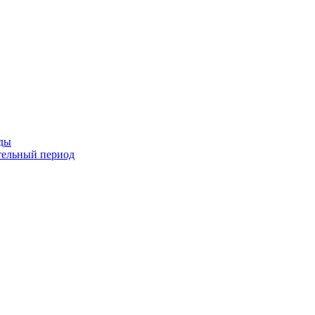
оды
тельный период