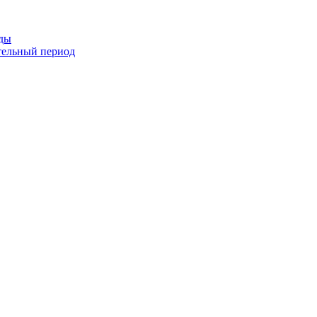
оды
тельный период