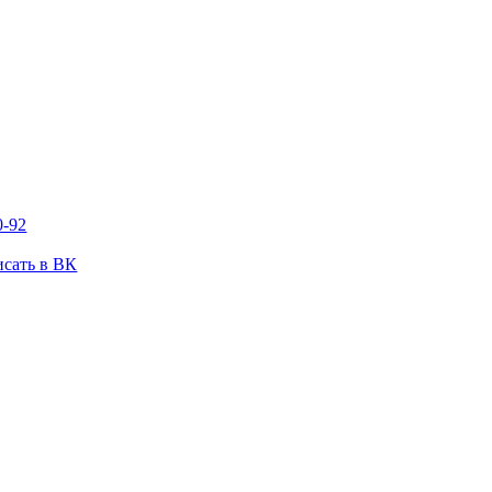
0-92
сать в ВК