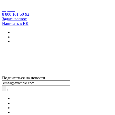
Оперативно-
диспетчерская
служба
8 800 101-50-92
Задать вопрос
Написать в ВК
+7 800 250-60-06
– по вопросам
начисления за
тепловую
энергию
Подписаться на новости