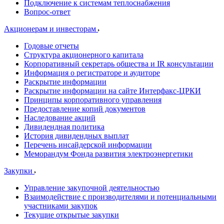
Подключение к системам теплоснабжения
Вопрос-ответ
Акционерам и инвесторам
Годовые отчеты
Структура акционерного капитала
Корпоративный секретарь общества и IR консультации
Информация о регистраторе и аудиторе
Раскрытие информации
Раскрытие информации на сайте Интерфакс-ЦРКИ
Принципы корпоративного управления
Предоставление копий документов
Наследование акций
Дивидендная политика
История дивидендных выплат
Перечень инсайдерской информации
Меморандум Фонда развития электроэнергетики
Закупки
Управление закупочной деятельностью
Взаимодействие с производителями и потенциальными
участниками закупок
Текущие открытые закупки