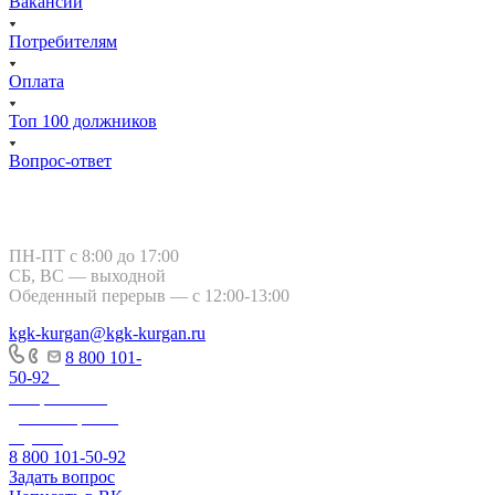
Вакансии
Потребителям
Оплата
Топ 100 должников
Вопрос-ответ
Курган, ул. Тимофея Невежина, 3
ПН-ПТ с 8:00 до 17:00
СБ, ВС — выходной
Обеденный перерыв — с 12:00-13:00
kgk-kurgan@kgk-kurgan.ru
8 800 101-
50-92
-
Оперативно-
диспетчерская
служба
8 800 101-50-92
Задать вопрос