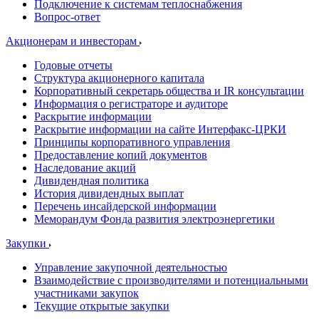
Подключение к системам теплоснабжения
Вопрос-ответ
Акционерам и инвесторам
Годовые отчеты
Структура акционерного капитала
Корпоративный секретарь общества и IR консультации
Информация о регистраторе и аудиторе
Раскрытие информации
Раскрытие информации на сайте Интерфакс-ЦРКИ
Принципы корпоративного управления
Предоставление копий документов
Наследование акций
Дивидендная политика
История дивидендных выплат
Перечень инсайдерской информации
Меморандум Фонда развития электроэнергетики
Закупки
Управление закупочной деятельностью
Взаимодействие с производителями и потенциальными
участниками закупок
Текущие открытые закупки