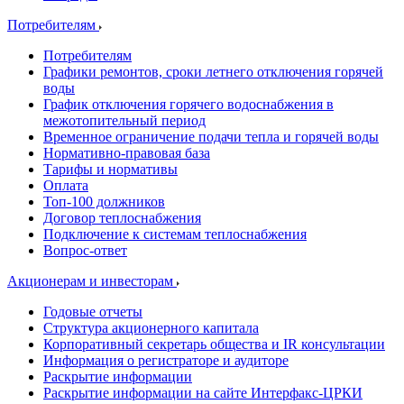
Потребителям
Потребителям
Графики ремонтов, сроки летнего отключения горячей
воды
График отключения горячего водоснабжения в
межотопительный период
Временное ограничение подачи тепла и горячей воды
Нормативно-правовая база
Тарифы и нормативы
Оплата
Топ-100 должников
Договор теплоснабжения
Подключение к системам теплоснабжения
Вопрос-ответ
Акционерам и инвесторам
Годовые отчеты
Структура акционерного капитала
Корпоративный секретарь общества и IR консультации
Информация о регистраторе и аудиторе
Раскрытие информации
Раскрытие информации на сайте Интерфакс-ЦРКИ