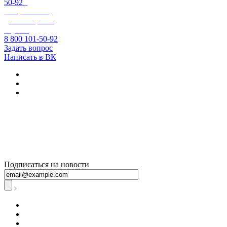
50-92
-
Оперативно-
диспетчерская
служба
8 800 101-50-92
Задать вопрос
Написать в ВК
+7 800 250-60-06
– по вопросам
начисления за
тепловую
энергию
Подписаться на новости