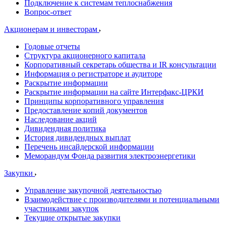
Подключение к системам теплоснабжения
Вопрос-ответ
Акционерам и инвесторам
Годовые отчеты
Структура акционерного капитала
Корпоративный секретарь общества и IR консультации
Информация о регистраторе и аудиторе
Раскрытие информации
Раскрытие информации на сайте Интерфакс-ЦРКИ
Принципы корпоративного управления
Предоставление копий документов
Наследование акций
Дивидендная политика
История дивидендных выплат
Перечень инсайдерской информации
Меморандум Фонда развития электроэнергетики
Закупки
Управление закупочной деятельностью
Взаимодействие с производителями и потенциальными
участниками закупок
Текущие открытые закупки