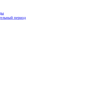
оды
тельный период