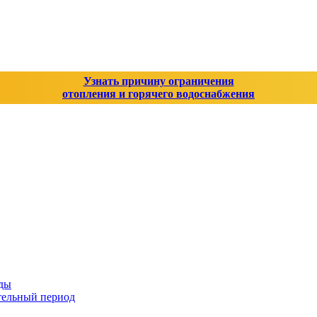
Узнать причину ограничения
отопления и горячего водоснабжения
оды
тельный период