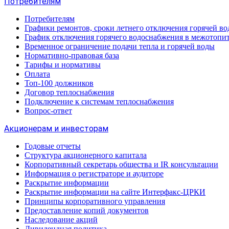
Потребителям
Потребителям
Графики ремонтов, сроки летнего отключения горячей в
График отключения горячего водоснабжения в межотопи
Временное ограничение подачи тепла и горячей воды
Нормативно-правовая база
Тарифы и нормативы
Оплата
Топ-100 должников
Договор теплоснабжения
Подключение к системам теплоснабжения
Вопрос-ответ
Акционерам и инвесторам
Годовые отчеты
Структура акционерного капитала
Корпоративный секретарь общества и IR консультации
Информация о регистраторе и аудиторе
Раскрытие информации
Раскрытие информации на сайте Интерфакс-ЦРКИ
Принципы корпоративного управления
Предоставление копий документов
Наследование акций
Дивидендная политика