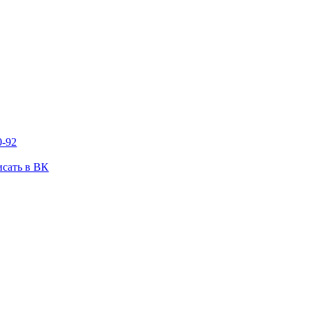
0-92
сать в ВК