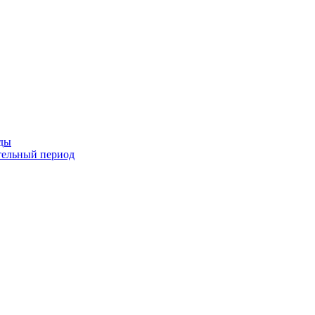
оды
тельный период