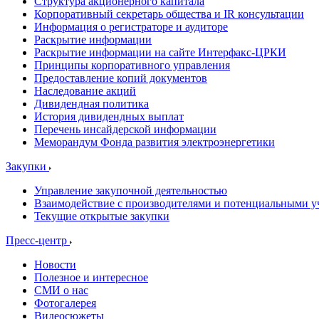
Структура акционерного капитала
Корпоративный секретарь общества и IR консультации
Информация о регистраторе и аудиторе
Раскрытие информации
Раскрытие информации на сайте Интерфакс-ЦРКИ
Принципы корпоративного управления
Предоставление копий документов
Наследование акций
Дивидендная политика
История дивидендных выплат
Перечень инсайдерской информации
Меморандум Фонда развития электроэнергетики
Закупки
Управление закупочной деятельностью
Взаимодействие с производителями и потенциальными у
Текущие открытые закупки
Пресс-центр
Новости
Полезное и интересное
СМИ о нас
Фотогалерея
Видеосюжеты