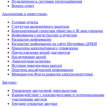
Подключение к системам теплоснабжения
Вопрос-ответ
Акционерам и инвесторам
Годовые отчеты
Структура акционерного капитала
Корпоративный секретарь общества и IR консультации
Информация о регистраторе и аудиторе
Раскрытие информации
Раскрытие информации на сайте Интерфакс-ЦРКИ
Принципы корпоративного управления
Предоставление копий документов
Наследование акций
Дивидендная политика
История дивидендных выплат
Перечень инсайдерской информации
Меморандум Фонда развития электроэнергетики
Закупки
Управление закупочной деятельностью
Взаимодействие с производителями и потенциальными
участниками закупок
Текущие открытые закупки