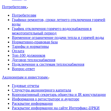
Потребителям
Потребителям
Графики ремонтов, сроки летнего отключения горячей
воды
График отключения горячего водоснабжения в
межотопительный период
Временное ограничение подачи тепла и горячей воды
Нормативно-правовая база
Тарифы и нормативы
Оплата
Топ-100 должников
Договор теплоснабжения
Подключение к системам теплоснабжения
Вопрос-ответ
Акционерам и инвесторам
Годовые отчеты
Структура акционерного капитала
Корпоративный секретарь общества и IR консультации
Информация о регистраторе и аудиторе
Раскрытие информации
Раскрытие информации на сайте Интерфакс-ЦРКИ