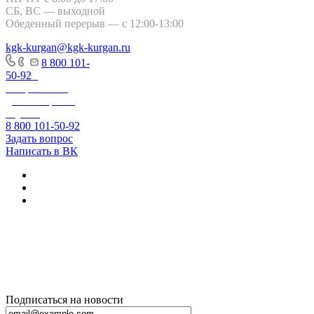
СБ, ВС — выходной
Обеденный перерыв — с 12:00-13:00
kgk-kurgan@kgk-kurgan.ru
8 800 101-
50-92
-
Оперативно-
диспетчерская
служба
8 800 101-50-92
Задать вопрос
Написать в ВК
+7 800 250-60-06
– по вопросам
начисления за
тепловую
энергию
Подписаться на новости