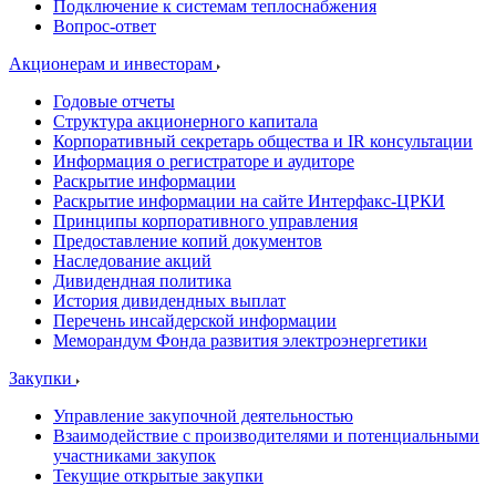
Подключение к системам теплоснабжения
Вопрос-ответ
Акционерам и инвесторам
Годовые отчеты
Структура акционерного капитала
Корпоративный секретарь общества и IR консультации
Информация о регистраторе и аудиторе
Раскрытие информации
Раскрытие информации на сайте Интерфакс-ЦРКИ
Принципы корпоративного управления
Предоставление копий документов
Наследование акций
Дивидендная политика
История дивидендных выплат
Перечень инсайдерской информации
Меморандум Фонда развития электроэнергетики
Закупки
Управление закупочной деятельностью
Взаимодействие с производителями и потенциальными
участниками закупок
Текущие открытые закупки