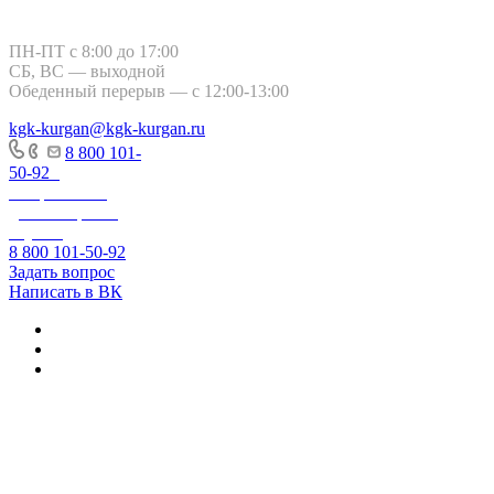
Курган, ул. Тимофея Невежина, 3
ПН-ПТ с 8:00 до 17:00
СБ, ВС — выходной
Обеденный перерыв — с 12:00-13:00
kgk-kurgan@kgk-kurgan.ru
8 800 101-
50-92
-
Оперативно-
диспетчерская
служба
8 800 101-50-92
Задать вопрос
Написать в ВК
+7 800 250-60-06
– по вопросам
начисления за
тепловую