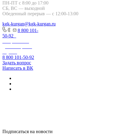
ПН-ПТ с 8:00 до 17:00
СБ, ВС — выходной
Обеденный перерыв — с 12:00-13:00
kgk-kurgan@kgk-kurgan.ru
8 800 101-
50-92
-
Оперативно-
диспетчерская
служба
8 800 101-50-92
Задать вопрос
Написать в ВК
+7 800 250-60-06
– по вопросам
начисления за
тепловую
энергию
Подписаться на новости