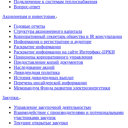
Подключение к системам теплоснабжения
Вопрос-ответ
Акционерам и инвесторам
Годовые отчеты
Структура акционерного капитала
Корпоративный секретарь общества и IR консультации
Информация о регистраторе и аудиторе
Раскрытие информации
Раскрытие информации на сайте Интерфакс-ЦРКИ
Принципы корпоративного управления
Предоставление копий документов
Наследование акций
Дивидендная политика
История дивидендных выплат
Перечень инсайдерской информации
Меморандум Фонда развития электроэнергетики
Закупки
Управление закупочной деятельностью
Взаимодействие с производителями и потенциальными
участниками закупок
Текущие открытые закупки