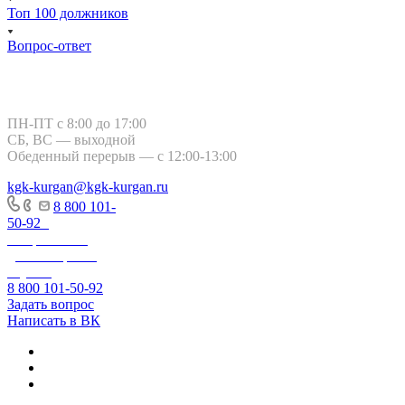
Топ 100 должников
Вопрос-ответ
Курган, ул. Тимофея Невежина, 3
ПН-ПТ с 8:00 до 17:00
СБ, ВС — выходной
Обеденный перерыв — с 12:00-13:00
kgk-kurgan@kgk-kurgan.ru
8 800 101-
50-92
-
Оперативно-
диспетчерская
служба
8 800 101-50-92
Задать вопрос
Написать в ВК