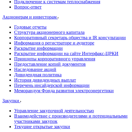
Подключение к системам теплоснабжения
Вопрос-ответ
Акционерам и инвесторам
Годовые отчеты
Структура акционерного капитала
Корпоративный секретарь общества и IR консультации
Информация о регистраторе и аудиторе
Раскрытие информации
Раскрытие информации на сайте Интерфакс-ЦРКИ
Принципы корпоративного управления
Предоставление копий документов
Наследование акций
Дивидендная политика
История дивидендных выплат
Перечень инсайдерской информации
Меморандум Фонда развития электроэнергетики
Закупки
Управление закупочной деятельностью
Взаимодействие с производителями и потенциальными
участниками закупок
Текущие открытые закупки