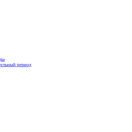
оды
тельный период