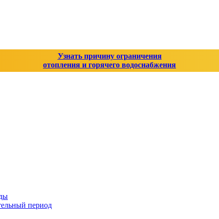
Узнать причину ограничения
отопления и горячего водоснабжения
оды
тельный период