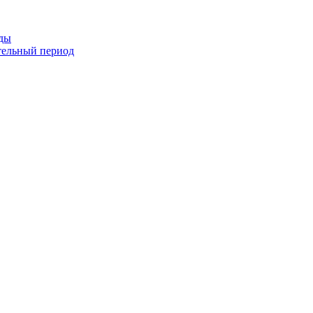
оды
тельный период