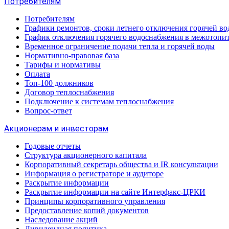
Потребителям
Потребителям
Графики ремонтов, сроки летнего отключения горячей в
График отключения горячего водоснабжения в межотопи
Временное ограничение подачи тепла и горячей воды
Нормативно-правовая база
Тарифы и нормативы
Оплата
Топ-100 должников
Договор теплоснабжения
Подключение к системам теплоснабжения
Вопрос-ответ
Акционерам и инвесторам
Годовые отчеты
Структура акционерного капитала
Корпоративный секретарь общества и IR консультации
Информация о регистраторе и аудиторе
Раскрытие информации
Раскрытие информации на сайте Интерфакс-ЦРКИ
Принципы корпоративного управления
Предоставление копий документов
Наследование акций
Дивидендная политика