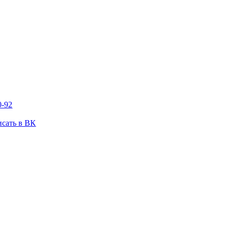
0-92
сать в ВК