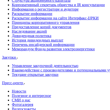
Структура акционерного капитала
Корпоративный секретарь общества и IR консультации
Информация о регистраторе и аудиторе
Раскрытие информации
Раскрытие информации на сайте Интерфакс-ЦРКИ
Принципы корпоративного управления
Предоставление копий документов
Наследование акций
Дивидендная политика
История дивидендных выплат
Перечень инсайдерской информации
Меморандум Фонда развития электроэнергетики
Закупки
Управление закупочной деятельностью
Взаимодействие с производителями и потенциальными у
Текущие открытые закупки
Пресс-центр
Новости
Полезное и интересное
СМИ о нас
Фотогалерея
Видеосюжеты