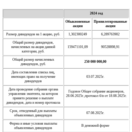
2024 год
Обыкновенные
Привилегированные
акции
акции
Размер дивидендов на 1 акцию, руб.
1,302300249
6,289763902
Общий размер дивидендов,
начисленных на акции данной
159471101,09
90528898,91
категории, руб.
Общий размер начисленных
250 000 000,00
дивидендов, руб.
Дата составления списка лиц,
имеющих право на получение
03.07.2025г.
дивидендов
Дата проведение собрания органа
Годовое Общее собрание акционеров,
управления эмитента, на котором
28.06.2025г.,протокол б/н от 18.08.2025г.
принято решение о выплате
дивидендов, дата и номер протокола
Срок, отведенный для выплаты
07.08.2025г.
объявленных дивидендов
Форма и иные условия выплаты
В денежной форме
объявленных дивидендов