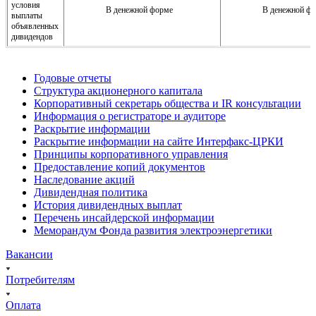
условия
В денежной форме
В денежной ф
выплаты
объявленных
дивидендов
Годовые отчеты
Структура акционерного капитала
Корпоративный секретарь общества и IR консультации
Информация о регистраторе и аудиторе
Раскрытие информации
Раскрытие информации на сайте Интерфакс-ЦРКИ
Принципы корпоративного управления
Предоставление копий документов
Наследование акций
Дивидендная политика
История дивидендных выплат
Перечень инсайдерской информации
Меморандум Фонда развития электроэнергетики
Вакансии
Потребителям
Оплата