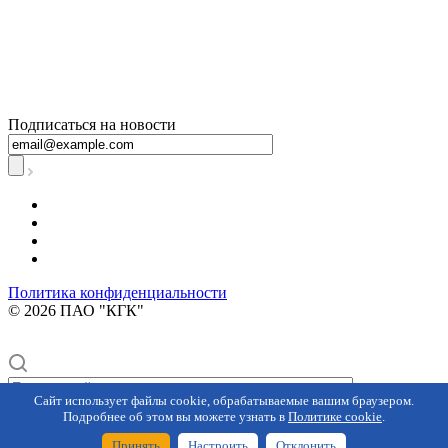
+7 800 250-60-06
– по вопросам
начисления за
тепловую
энергию
Подписаться на новости
Политика конфиденциальности
© 2026 ПАО "КГК"
Сайт использует файлы cookie, обрабатываемые вашим браузером.
Подробнее об этом вы можете узнать в
Политике cookie
.
Главная
Кабинет
О компании
Поиск
Принять
Настроить
Отклонить