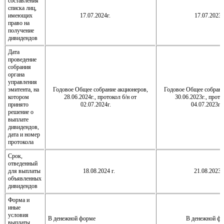
составления
списка лиц,
имеющих
17.07.2024г.
17.07.2023
право на
получение
дивидендов
Дата
проведение
собрания
органа
управления
эмитента, на
Годовое Общее собрание акционеров,
Годовое Общее собрани
котором
28.06.2024г., протокол б/н от
30.06.2023г., прото
принято
02.07.2024г.
04.07.202
решение о
выплате
дивидендов,
дата и номер
протокола
Срок,
отведенный
для выплаты
18.08.2024 г.
21.08.2023 
объявленных
дивидендов
Форма и
иные
условия
В денежной форме
В денежной ф
выплаты