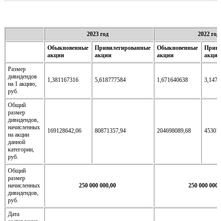
2023 год
2022 год
Обыкновенные
Привилегированные
Обыкновенные
Приви
акции
акции
акции
акции
Размер
дивидендов
1,381167316
5,618777584
1,671640638
3,147
на 1 акцию,
руб.
Общий
размер
дивидендов,
начисленных
169128642,06
80871357,94
204698089,68
45301
на акции
данной
категории,
руб.
Общий
размер
начисленных
250 000 000,00
250 000 000,
дивидендов,
руб.
Дата