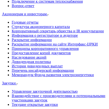
Подключение к системам теплоснабжения
Вопрос-ответ
Акционерам и инвесторам
Годовые отчеты
Структура акционерного капитала
Корпоративный секретарь общества и IR консультации
Информация о регистраторе и аудиторе
Раскрытие информации
Раскрытие информации на сайте Интерфакс-ЦРКИ
Принципы корпоративного управления
Предоставление копий документов
Наследование акций
Дивидендная политика
История дивидендных выплат
Перечень инсайдерской информации
Меморандум Фонда развития электроэнергетики
Закупки
Управление закупочной деятельностью
Взаимодействие с производителями и потенциальными
участниками закупок
Текущие открытые закупки