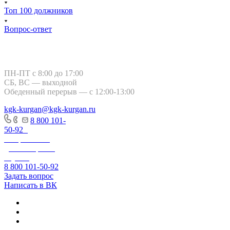
Топ 100 должников
Вопрос-ответ
Курган, ул. Тимофея Невежина, 3
ПН-ПТ с 8:00 до 17:00
СБ, ВС — выходной
Обеденный перерыв — с 12:00-13:00
kgk-kurgan@kgk-kurgan.ru
8 800 101-
50-92
-
Оперативно-
диспетчерская
служба
8 800 101-50-92
Задать вопрос
Написать в ВК