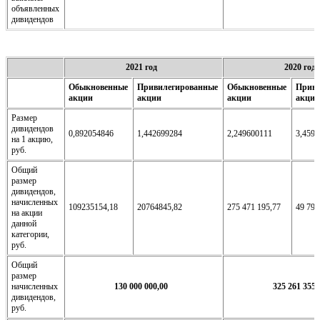
объявленных
дивидендов
2021 год
2020 год
Обыкновенные
Привилегированные
Обыкновенные
Приви
акции
акции
акции
акции
Размер
дивидендов
0,892054846
1,442699284
2,249600111
3,459
на 1 акцию,
руб.
Общий
размер
дивидендов,
начисленных
109235154,18
20764845,82
275 471 195,77
49 790
на акции
данной
категории,
руб.
Общий
размер
начисленных
130 000 000,00
325 261 355,
дивидендов,
руб.