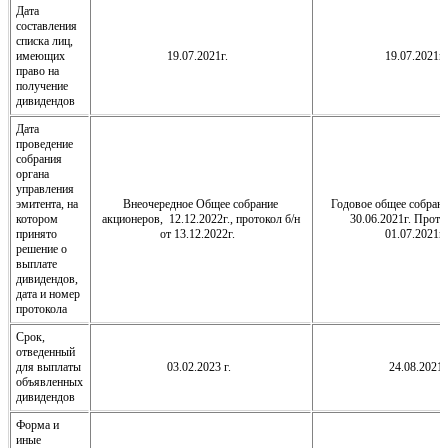
Дата
составления
списка лиц,
имеющих
19.07.2021г.
19.07.2021
право на
получение
дивидендов
Дата
проведение
собрания
органа
управления
эмитента, на
Внеочередное Общее собрание
Годовое общее собрани
котором
акционеров, 12.12.2022г., протокол б/н
30.06.2021г. Прото
принято
от 13.12.2022г.
01.07.2021
решение о
выплате
дивидендов,
дата и номер
протокола
Срок,
отведенный
для выплаты
03.02.2023 г.
24.08.2021 
объявленных
дивидендов
Форма и
иные