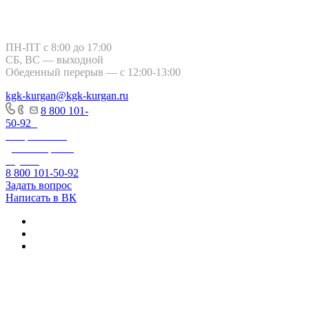
Курган, ул. Тимофея Невежина, 3
ПН-ПТ с 8:00 до 17:00
СБ, ВС — выходной
Обеденный перерыв — с 12:00-13:00
kgk-kurgan@kgk-kurgan.ru
8 800 101-
50-92
-
Оперативно-
диспетчерская
служба
8 800 101-50-92
Задать вопрос
Написать в ВК
+7 800 250-60-06
– по вопросам
начисления за