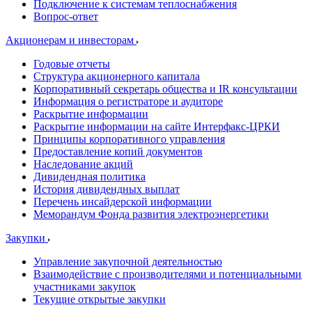
Подключение к системам теплоснабжения
Вопрос-ответ
Акционерам и инвесторам
Годовые отчеты
Структура акционерного капитала
Корпоративный секретарь общества и IR консультации
Информация о регистраторе и аудиторе
Раскрытие информации
Раскрытие информации на сайте Интерфакс-ЦРКИ
Принципы корпоративного управления
Предоставление копий документов
Наследование акций
Дивидендная политика
История дивидендных выплат
Перечень инсайдерской информации
Меморандум Фонда развития электроэнергетики
Закупки
Управление закупочной деятельностью
Взаимодействие с производителями и потенциальными
участниками закупок
Текущие открытые закупки