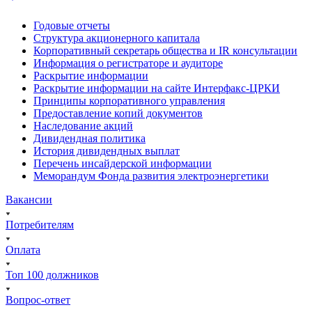
Годовые отчеты
Структура акционерного капитала
Корпоративный секретарь общества и IR консультации
Информация о регистраторе и аудиторе
Раскрытие информации
Раскрытие информации на сайте Интерфакс-ЦРКИ
Принципы корпоративного управления
Предоставление копий документов
Наследование акций
Дивидендная политика
История дивидендных выплат
Перечень инсайдерской информации
Меморандум Фонда развития электроэнергетики
Вакансии
Потребителям
Оплата
Топ 100 должников
Вопрос-ответ